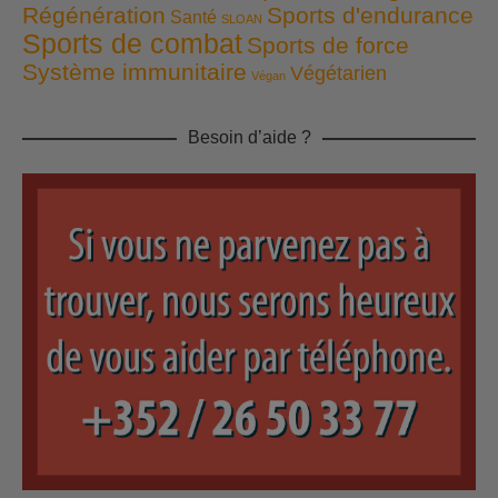
Régénération
Sports d'endurance
Santé
SLOAN
Sports de combat
Sports de force
Système immunitaire
Végétarien
Végan
Besoin d’aide ?