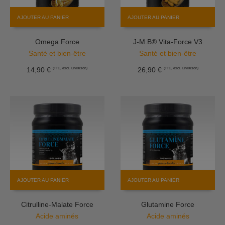
AJOUTER AU PANIER
AJOUTER AU PANIER
Omega Force
J-M.B® Vita-Force V3
Santé et bien-être
Santé et bien-être
14,90
€
26,90
€
(TTC, excl. Livraison)
(TTC, excl. Livraison)
AJOUTER AU PANIER
AJOUTER AU PANIER
Citrulline-Malate Force
Glutamine Force
Acide aminés
Acide aminés