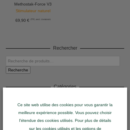
Methostak-Force V3
Stimulateur naturel
69,90
€
(TTC, excl. Livraison)
Rechercher
Recherche
Catégories
Accessoires de fitness
Ce site web utilise des cookies pour vous garantir la
Acide aminés
meilleure expérience possible. Vous pouvez choisir
Appareils de fitness Life-Fitness & Hammer-Strenght
l'étendue des cookies utilisés. Pour plus de détails
Article de Boxe et Sport de Combats
sur les cookies utilisés et les options de