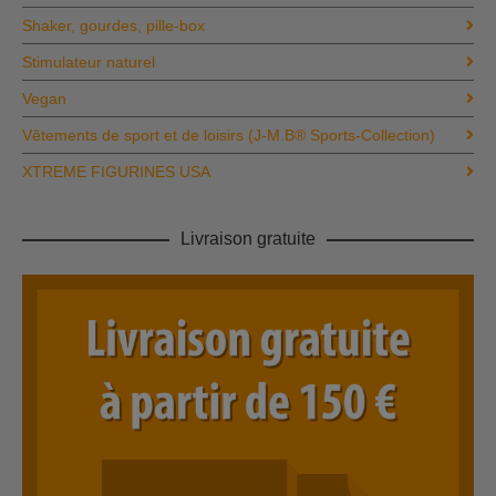
Shaker, gourdes, pille-box
Stimulateur naturel
Vegan
Vêtements de sport et de loisirs (J‑M.B® Sports‑Collection)
XTREME FIGURINES USA
Livraison gratuite