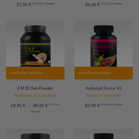
27,90
€
39,90
€
(TTC, excl. Livraison)
(TTC, excl. Livraison)
Ce
CHOIX DES OPTIONS
AJOUTER AU PANIER
produit
a
J-M.B Oat-Powder
Antioxyd Force V2
plusieurs
variations.
Protéines et substituts
Santé et bien-être
Les
Plage
18,90
€
–
49,90
€
52,90
€
(TTC, excl.
(TTC, excl. Livraison)
options
de
Livraison)
peuvent
prix :
être
18,90 €
choisies
à
sur
49,90 €
la