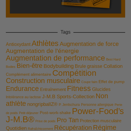
Tags
Athlètes
Augmentation de force
Antioxydant
Augmentation de l'énergie
Augmentation de performance
Best Hard
Bien-être
Bodybuilding
Collation
Brule graisse
Bodies
Compétition
Complément alimentaire
Construction musculaire
Effet de pump
Coupe faim
Fitness
Endurance
Entraînement
Glucides
Non
J-M.B Sports-Collection
Intolérance au lactose
athlète
nongripballZ®
P. Jentschura
Personne allergique
Perte
Power-Food’s
Post-work-shake
de poids
Petit-déjeuner
J-M.B®
Pro Tan
Protection musculaire
Prise de poids
Régime
Récupération
Quotidien
Rafraîchissement