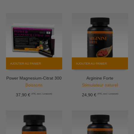
AJOUTER AU PANIER
AJOUTER AU PANIER
Power Magnesium-Citrat 300
Arginine Forte
Boissons
Stimulateur naturel
37,90
€
24,90
€
(TTC, excl. Livraison)
(TTC, excl. Livraison)