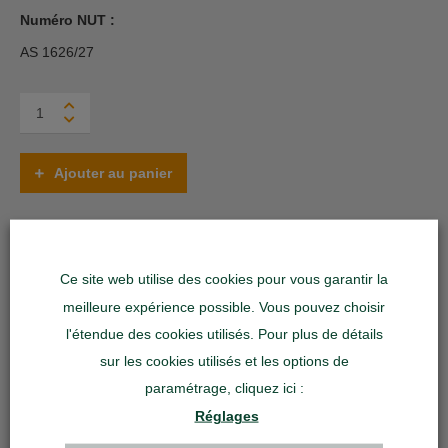
Numéro NUT :
AS 1626/27
Tyrosin
Forte
quantity
Ajouter au panier
Besoin d'aide ?
Contactez-nous
Laisser un avis
Ce site web utilise des cookies pour vous garantir la
Catégorie :
Santé et bien-être
meilleure expérience possible. Vous pouvez choisir
Etiquettes :
Athlètes
,
Augmentation de performance
,
Bien-être
,
l'étendue des cookies utilisés. Pour plus de détails
Brule graisse
,
Compétition
,
Fitness
,
Non athlète
,
Power-Food’s
sur les cookies utilisés et les options de
J-M.B®
,
Régime
,
Sports de combat
paramétrage, cliquez ici :
Réglages
Partager