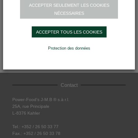
ACCEPTER SEULEMENT LES COOKIES
NÉCESSAIRES
Partager :
ACCEPTER TOUS LES COOKIES
Protection des données
High Protein Pizza – Cuidado Sports
Olivier Flick – 06/2018
Contact
Power-Food’s J-M.B ® s.à r.l.
25A, rue Principale
L-8376 Kahler
Tel.: +352 / 26 50 33 77
Fax.: +352 / 26 50 33 78