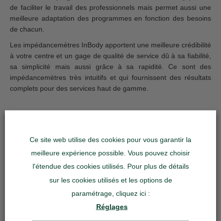
de faciliter le travail des professionnels mais permet aussi une
meilleure adaptation des programmes en fonction des besoins
de chacun.
Les impédancemètres InBody apportent une meilleure crédibilité
à votre centre et un gage de qualité de service dû à sa fiabilité,
sa simplicité mais aussi grâce à sa rapidité. Ce sont des
impédancemètres très intuitifs et qui fournissent des résultats
complets pour des services haut de gamme.
Ce site web utilise des cookies pour vous garantir la
Publié par
Power-
meilleure expérience possible. Vous pouvez choisir
Food’s J-M.B
8 juin 2018
l'étendue des cookies utilisés. Pour plus de détails
Events
sur les cookies utilisés et les options de
paramétrage, cliquez ici :
Réglages