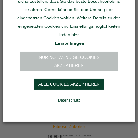
sicherzustellen, dass Sie das beste Besuchserlebnis
erfahren. Gerne können Sie den Umfang der
eingesetzten Cookies wählen. Weitere Details zu den
eingesetzten Cookies und Einstellungsmöglichkeiten
finden hier:
Einstellungen
NUR NOTWENDIGE COOKIES
AKZEPTIEREN
ALLE COOKIES AKZEPTIEREN
Datenschutz
Dieses
OPTIONEN WÄHLEN
Produkt
weist
Trainingshandschuhe Nylon-Leder mit Gelenkbandage
mehrere
Varianten
Fitness-Zubehör
auf.
16,90
€
(inkl. Mwst., zzgl. Versand)
Die