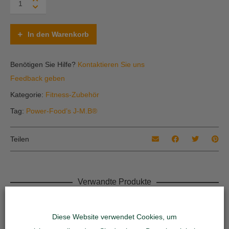
Food’s
J-
M.B®
In den Warenkorb
Handschuh
(Leder-
Nylon)
Benötigen Sie Hilfe?
Kontaktieren Sie uns
quantity
Feedback geben
Kategorie:
Fitness-Zubehör
Tag:
Power-Food’s J-M.B®
Teilen
Verwandte Produkte
Diese Website verwendet Cookies, um