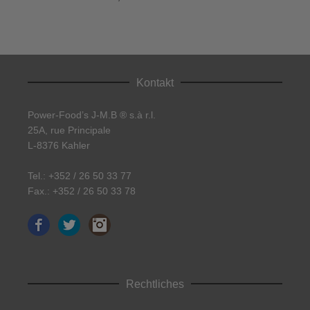
Optionen
können
auf
der
Produktseite
Kontakt
gewählt
werden
Power-Food’s J-M.B ® s.à r.l.
25A, rue Principale
L-8376 Kahler
Tel.: +352 / 26 50 33 77
Fax.: +352 / 26 50 33 78
Facebook
Twitter
Instagram
Rechtliches