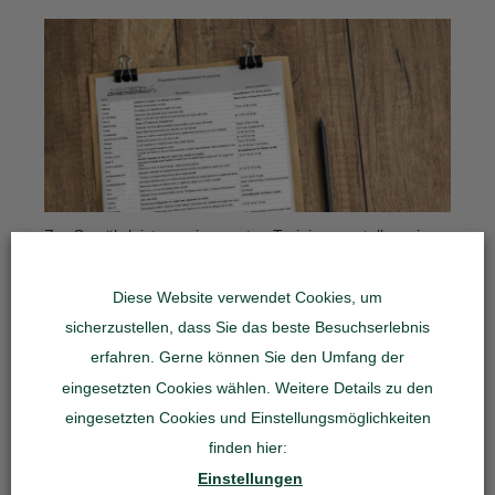
Zur Gewährleistung eines guten Trainings erstellen wir
professionelle Trainingspläne. Wir berücksichtigen hierbei
Ihre individuellen Fähigkeiten und physischen
Diese Website verwendet Cookies, um
Eigenschaften. Nach einem präzisen Check-Up können
sicherzustellen, dass Sie das beste Besuchserlebnis
Fortschritte im Training stets aktuell überwacht und ggf.
fortlaufend optimiert werden.
erfahren. Gerne können Sie den Umfang der
eingesetzten Cookies wählen. Weitere Details zu den
Die Trainingspläne beschreiben Übungen und
Trainingseinheiten mit allen notwendigen Details zu
eingesetzten Cookies und Einstellungsmöglichkeiten
Wiederholungen und wichtigen Aspekten zur idealen
finden hier:
Ausführung. Die Fortschritte Ihres Trainings können in
Einstellungen
Kombination mit einer Ernährungsberatung zusätzlich