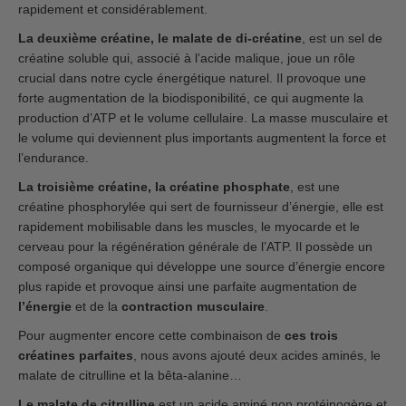
rapidement et considérablement.
La deuxième créatine, le malate de di-créatine
, est un sel de
créatine soluble qui, associé à l’acide malique, joue un rôle
crucial dans notre cycle énergétique naturel. Il provoque une
forte augmentation de la biodisponibilité, ce qui augmente la
production d’ATP et le volume cellulaire. La masse musculaire et
le volume qui deviennent plus importants augmentent la force et
l’endurance.
La troisième créatine, la créatine phosphate
, est une
créatine phosphorylée qui sert de fournisseur d’énergie, elle est
rapidement mobilisable dans les muscles, le myocarde et le
cerveau pour la régénération générale de l’ATP. Il possède un
composé organique qui développe une source d’énergie encore
plus rapide et provoque ainsi une parfaite augmentation de
l’énergie
et de la
contraction musculaire
.
Pour augmenter encore cette combinaison de
ces trois
créatines parfaites
, nous avons ajouté deux acides aminés, le
malate de citrulline et la bêta-alanine…
Le malate de citrulline
est un acide aminé non protéinogène et