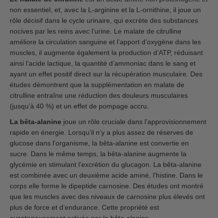
non essentiel, et, avec la L-arginine et la L-ornithine, il joue un
rôle décisif dans le cycle urinaire, qui excrète des substances
nocives par les reins avec l’urine. Le malate de citrulline
améliore la circulation sanguine et l’apport d’oxygène dans les
muscles, il augmente également la production d’ATP, réduisant
ainsi l’acide lactique, la quantité d’ammoniac dans le sang et
ayant un effet positif direct sur la récupération musculaire. Des
études démontrent que la supplémentation en malate de
citrulline entraîne une réduction des douleurs musculaires
(jusqu’à 40 %) et un effet de pompage accru.
La bêta-alanine
joue un rôle cruciale dans l’approvisionnement
rapide en énergie. Lorsqu’il n’y a plus assez de réserves de
glucose dans l’organisme, la bêta-alanine est convertie en
sucre. Dans le même temps, la bêta-alanine augmente la
glycémie en stimulant l’excrétion du glucagon. La bêta-alanine
est combinée avec un deuxième acide aminé, l’histine. Dans le
corps elle forme le dipeptide carnosine. Des études ont montré
que les muscles avec des niveaux de carnosine plus élevés ont
plus de force et d’endurance. Cette propriété est
avantageusement activée par la bêta-alanine.