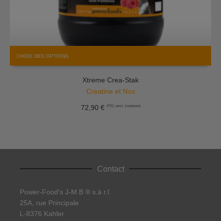
Ce
CHOIX DES OPTIONS
produit
a
Xtreme Crea-Stak
plusieurs
variations.
Creatine et Nox
Les
72,90
€
(TTC, excl. Livraison)
options
peuvent
être
choisies
sur
la
Contact
page
du
produit
Power-Food’s J-M.B ® s.à r.l.
25A, rue Principale
L-8376 Kahler