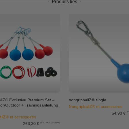
Produits liés
llZ® Exclusive Premium Set –
nongripballZ® single
r/Outdoor + Trainingsanleitung
NongripballZ® et accessoires
R AU PANIER
AJOUTER AU PANIER
54,90
€
(T
llZ® et accessoires
263,30
€
(TTC, excl. Livraison)