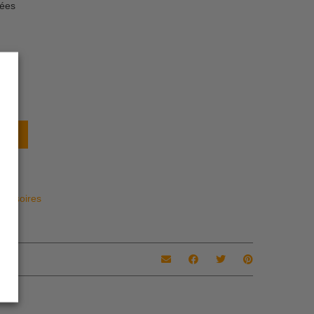
lées
n
nier
s
cessoires