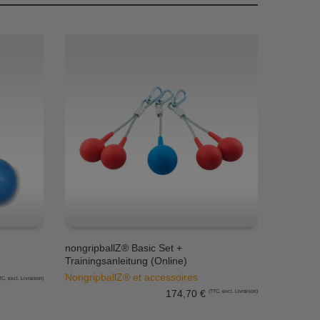
nongripballZ® Basic Set +
Trainingsanleitung (Online)
AJOUTER AU PANIER
NongripballZ® et accessoires
TC, excl. Livraison)
174,70
€
(TTC, excl. Livraison)