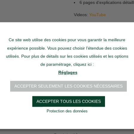
6 pages d’explications détail
Videos:
YouTube
Downloads:
ngB Instructions de formatio
ngB Homeworkout
Ce site web utilise des cookies pour vous garantir la meilleure
expérience possible. Vous pouvez choisir l'étendue des cookies
nongripballZ®
utilisés. Pour plus de détails sur les cookies utilisés et les options
Ajouter au pa
double
de paramétrage, cliquez ici :
quantity
Réglages
Besoin d'aide ?
Contactez-nou
Catégorie :
NongripballZ® et ac
ACCEPTER SEULEMENT LES COOKIES NÉCESSAIRES
Etiquette :
nongripballZ®
ACCEPTER TOUS LES COOKIES
Partager
Protection des données