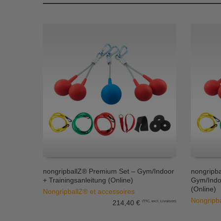
nongripballZ® Premium Set – Gym/Indoor
nongripba
+ Trainingsanleitung (Online)
Gym/Indoo
AJOUTER AU PANIER
AJOUTE
(Online)
NongripballZ® et accessoires
Nongripba
214,40
€
(TTC, excl. Livraison)